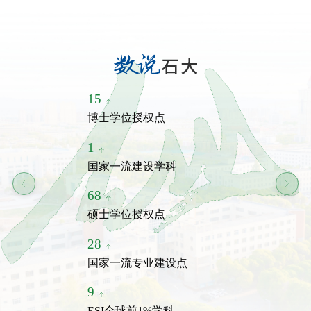
15
个
2087
博士学位授权点
名
专任教师
1
个
23937
国家一流建设学科
名
普通本科生
68
个
2
硕士学位授权点
个
全国高校黄大年式教师团队
28
个
537
国家一流专业建设点
名
留学生
9
个
9707
ESI全球前1%学科