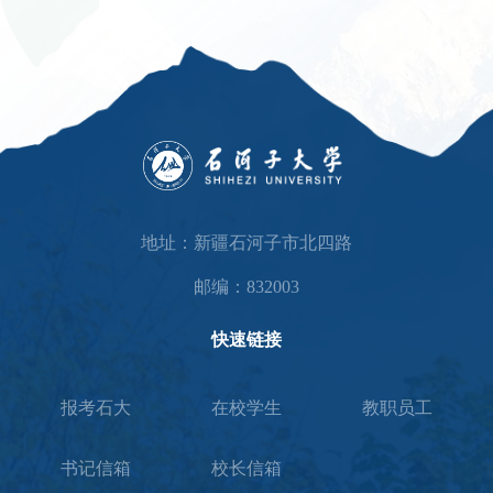
地址：新疆石河子市北四路
邮编：832003
快速链接
报考石大
在校学生
教职员工
书记信箱
校长信箱