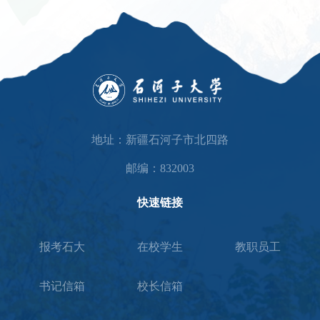
地址：新疆石河子市北四路
邮编：832003
快速链接
报考石大
在校学生
教职员工
书记信箱
校长信箱