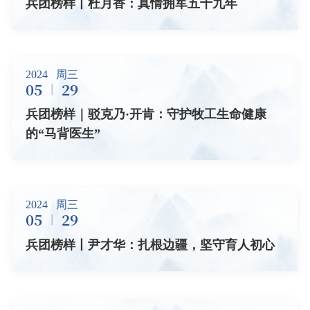
兵团榜样丨杜月香：真情拥军五十九年
2024
周三
05
29
兵团榜样｜驳克乃·开肯：守护牧工生命健康
的“马背医生”
2024
周三
05
29
兵团榜样丨尹才华：扎根边疆，坚守育人初心