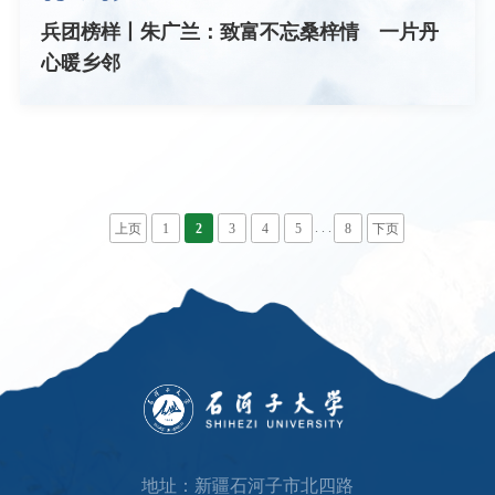
兵团榜样丨朱广兰：致富不忘桑梓情 一片丹
心暖乡邻
. . .
上页
1
2
3
4
5
8
下页
地址：新疆石河子市北四路