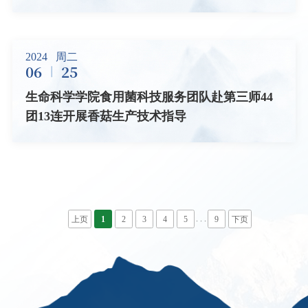
2024
周二
06
25
生命科学学院食用菌科技服务团队赴第三师44
团13连开展香菇生产技术指导
. . .
上页
1
2
3
4
5
9
下页