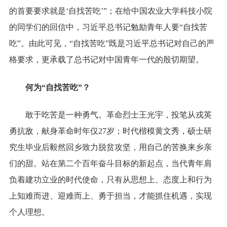
的首要要求就是‘自找苦吃’”；在给中国农业大学科技小院
的同学们的回信中，习近平总书记勉励青年人要“自找苦
吃”。由此可见，“自找苦吃”既是习近平总书记对自己的严
格要求，更承载了总书记对中国青年一代的殷切期望。
何为“自找苦吃”？
敢于吃苦是一种勇气。革命烈士王光宇，投笔从戎英
勇抗敌，献身革命时年仅27岁；时代楷模黄文秀，硕士研
究生毕业后毅然回乡致力脱贫攻坚，用自己的苦换来乡亲
们的甜。站在第二个百年奋斗目标的新起点，当代青年肩
负着建功立业的时代使命，只有从思想上、态度上和行为
上知难而进、迎难而上、勇于担当，才能抓住机遇，实现
个人理想。