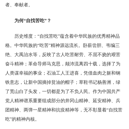
者、奉献者。
为何“自找苦吃”？
历史维度：“自找苦吃”蕴含着中华民族的优秀精神品
格。中华民族的“吃苦”精神源远流长。卧薪尝胆、韦编三
绝、大禹治水等，反映了古人吃苦耐劳、不屈不挠的艰苦
奋斗精神；革命导师马克思，颠沛流离四十载，选择了为
人类谋幸福的事业；石油工人王进喜，凭借血肉之躯和钢
铁意志，让新中国摘掉贫油的帽子；草鞋书记杨善洲，绿
了荒山白了头发，一切都是为了不负人民。作为中国共产
党人精神谱系重要组成部分的井冈山精神、延安精神、兵
团精神、两弹一星精神和抗疫精神等，无不彰显着“自找苦
吃”的精神内核。