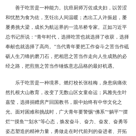
善于吃苦是一种能力。抗癌厨师万佐成夫妇，以苦涩
和忧愁为食为佐，烹饪出人间温暖；杰出工人许振超，屡
屡勇挑大梁，成长为航运界的一流吊桥专家。正如习近平
总书记所说：“青年时代，选择吃苦也就选择了收获，选择
奉献也就选择了高尚。”当代青年要把工作奋斗之苦当作砥
砺人生刀锋的磨刀石，把相思之苦当作走向人生成熟的必
经之路，把煎熬之苦当作锤炼意志品格的最好机遇。
乐于吃苦是一种境界。燃灯校长张桂梅，身患病痛依
然扎根大山教育，改变了无数山区女童命运；风雅先生叶
嘉莹，选择捐赠房产回国教书，眼中始终有中华文化之
光。面对困难和挑战时，广大青年要警惕“佛系”“躺平”“摆
烂”“摸鱼”“划水”等心态，焕发奋斗、奋力、奋发、奋勇等
姿态塑造的精神力量，勇做走在时代前列的奋进者、开拓