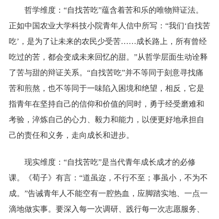
哲学维度：“自找苦吃”蕴含着苦和乐的唯物辩证法。
正如中国农业大学科技小院青年人信中所写：“我们‘自找苦
吃’，是为了让未来的农民少受苦……成长路上，所有曾经
吃过的苦，都会变成未来回忆的甜。”从哲学层面生动诠释
了苦与甜的辩证关系。“自找苦吃”并不等同于刻意寻找痛
苦和煎熬，也不等同于一味陷入困境和绝望，相反，它是
指青年在坚持自己的信仰和价值的同时，勇于经受磨难和
考验，淬炼自己的心力、毅力和能力，以便更好地承担自
己的责任和义务，走向成长和进步。
现实维度：“自找苦吃”是当代青年成长成才的必修
课。《荀子》有言：“道虽迩，不行不至；事虽小，不为不
成。”告诫青年人不能空有一腔热血，应脚踏实地、一点一
滴地做实事。要深入每一次调研、践行每一次志愿服务、