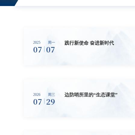
践行新使命 奋进新时代
2025
周一
07
07
边防哨所里的“生态课堂”
2026
周三
07
29