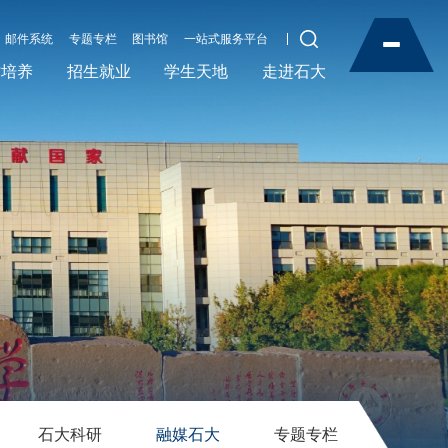
邮件系统
专题专栏
图书馆
一站式服务平台
才培养
招生就业
学生天地
走进石大
石大科研
融媒石大
专题专栏