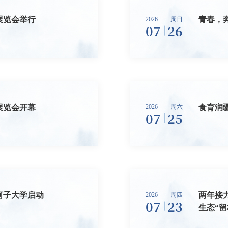
展览会举行
青春，
2026
周日
07
26
展览会开幕
食育润
2026
周六
07
25
石河子大学启动
两年接
2026
周四
07
23
生态“留