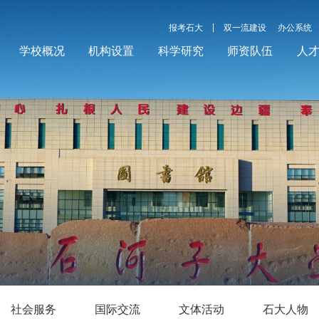
报考石大
双一流建设
办公系统
学校概况
机构设置
科学研究
师资队伍
人
社会服务
国际交流
文体活动
石大人物