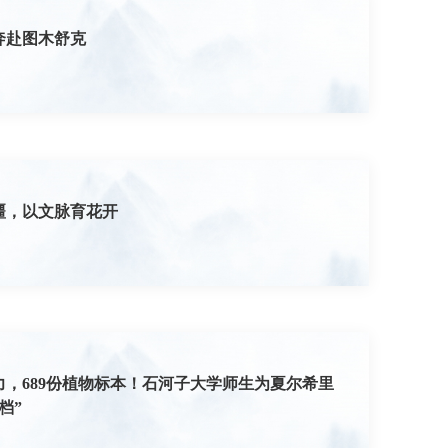
奔赴图木舒克
疆，以文脉育花开
力，689份植物标本！石河子大学师生为夏尔希里
档”