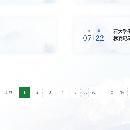
石大学子
2026
周三
07
22
标赛纪
上页
1
2
3
4
5
92
下页
. . .
第