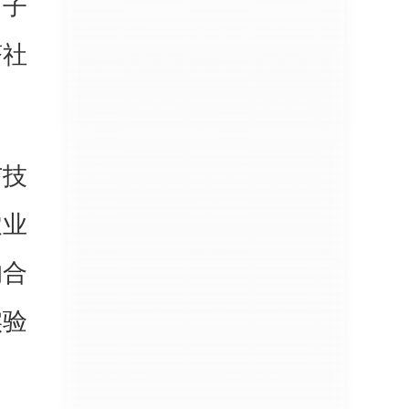
河子
济社
与技
农业
的合
实验