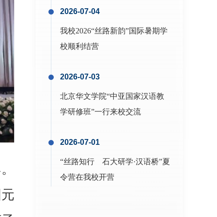
典。
国元