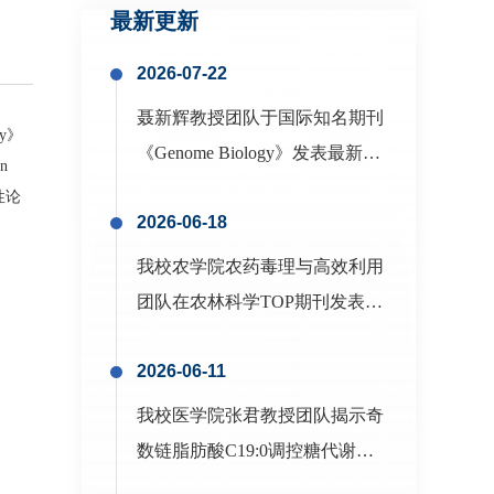
最新更新
ty
》
in
性论