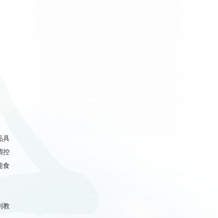
品具
调控
能食
副教