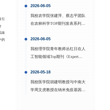
吸引
合
风味
中的