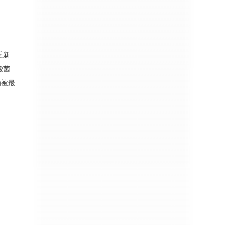
乏新
酸菌
为被最