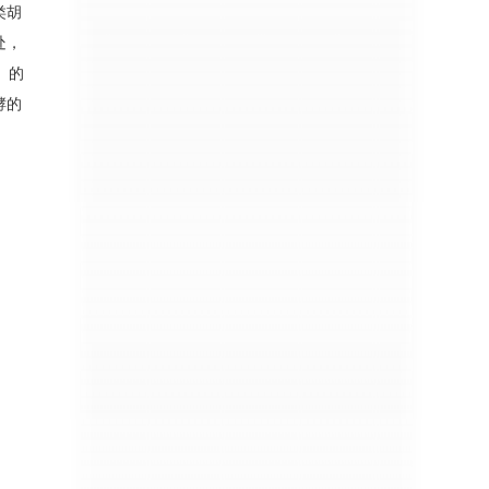
类胡
处，
）的
酵的