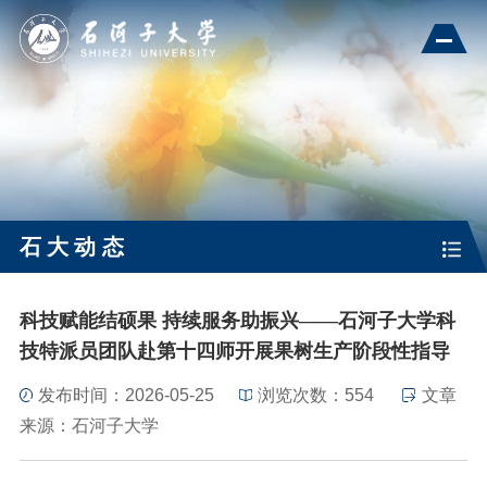
石大动态
科技赋能结硕果 持续服务助振兴——石河子大学科
技特派员团队赴第十四师开展果树生产阶段性指导
发布时间：2026-05-25
浏览次数：
554
文章
来源：石河子大学