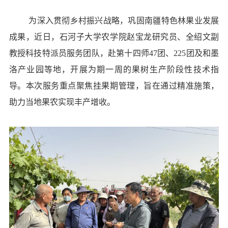
为深入贯彻乡村振兴战略，巩固南疆特色林果业发展
成果，近日，石河子大学农学院赵宝龙研究员、全绍文副
教授科技特派员服务团队，赴第十四师
47
团、
225
团及和墨
洛产业园等地，开展为期一周的果树生产阶段性技术指
导。本次服务重点聚焦挂果期管理，旨在通过精准施策，
助力当地果农实现丰产增收。