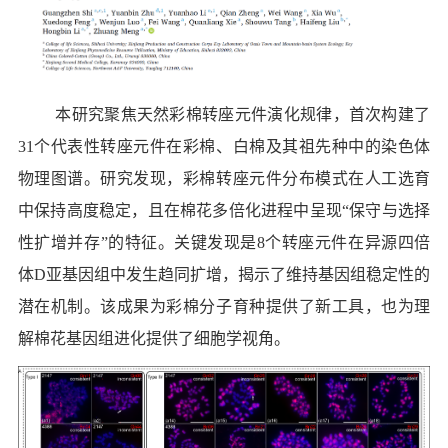
本研究聚焦天然彩棉转座元件演化规律，首次构建了
31
个代表性转座元件在彩棉、白棉及其祖先种中的染色体
物理图谱。研究发现，彩棉转座元件分布模式在人工选育
中保持高度稳定，且在棉花多倍化进程中呈现“保守与选择
性扩增并存”的特征。关键发现是
8
个转座元件在异源四倍
体
D
亚基因组中发生趋同扩增，揭示了维持基因组稳定性的
潜在机制。该成果为彩棉分子育种提供了新工具，也为理
解棉花基因组进化提供了细胞学视角。