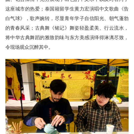
这座城市的热爱；泰国籍留学生黄力宏演唱中文歌曲《告
白气球》，歌声婉转，尽显青年学子自信阳光、朝气蓬勃
的青春风采；古典舞《铭记》舞姿轻盈柔美、行云流水，
将中华古典舞蹈的雅致韵味与东方美感演绎得淋漓尽致，
令现场观众沉醉其中。