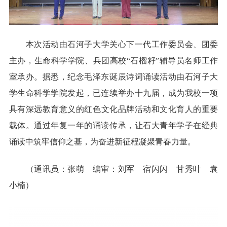
本次活动由
石河子
大学关心下一代工作委员会、团委
主办，生命科学学院、兵团高校“石榴籽”辅导员名师工作
室承办。据悉，纪念毛泽东诞辰诗词诵读活动由石河子大
学生命科学学院发起，已连续举办
十九
届，成为
我
校一项
具有深远教育意义的
红色
文化
品牌
活动
和文化
育人的重要
载体。通过年复一年的诵读传承，让
石大
青年学子在经典
诵读中筑牢信仰之基，为奋进新征程凝聚青春力量。
（通讯员：张萌 编审：刘军 宿闪闪 甘秀叶 袁
小楠
）